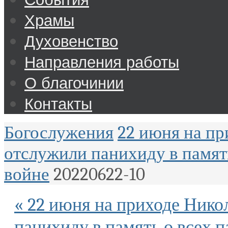
Храмы
Духовенство
Направления работы
О благочинии
Контакты
Богослужения
22 июня на пр
отслужили панихиду в памят
войне
20220622-10
« 22 июня на приходе Нико
панихиду в память о всех 